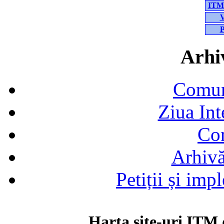
ITM-
V
P
Arhiv
Comun
Ziua In
Co
Arhivă
Petiții și im
Harta site-uri ITM