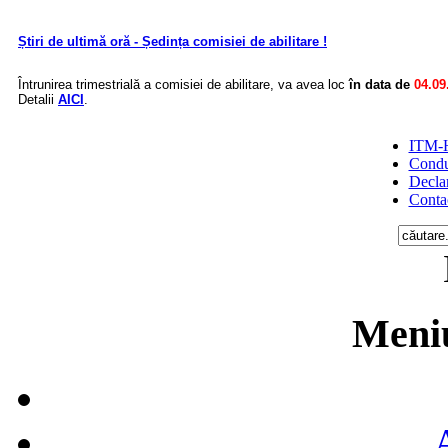
Știri de ultimă oră - Ședința comisiei de abilitare !
Întrunirea trimestrială a comisiei de abilitare, va avea loc
în data de
04.09
Detalii
AICI
.
ITM-H
Condu
Declar
Conta
Meniu