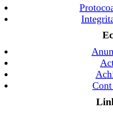
Protocoa
Integrit
Ec
Anunţ
Act
Achi
Cont 
Lin