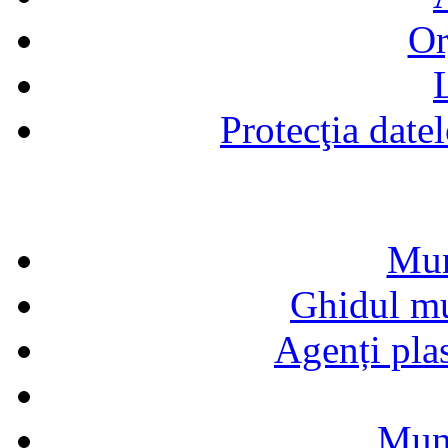
Or
Protecţia date
Mun
Ghidul mun
Agenți pla
Munc