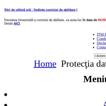
Știri de ultimă oră - Ședința comisiei de abilitare !
Întrunirea trimestrială a comisiei de abilitare, va avea loc
în data de
04.09
Detalii
AICI
.
ITM-H
Condu
Declar
Conta
Home
Protecţia da
Meniu