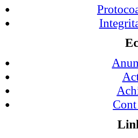
Protocoa
Integrit
Ec
Anunţ
Act
Achi
Cont 
Lin