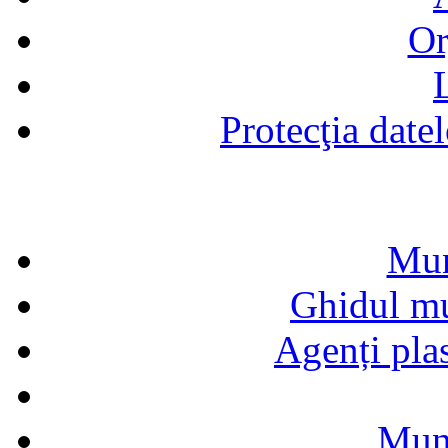
Or
Protecţia date
Mun
Ghidul mun
Agenți pla
Munc