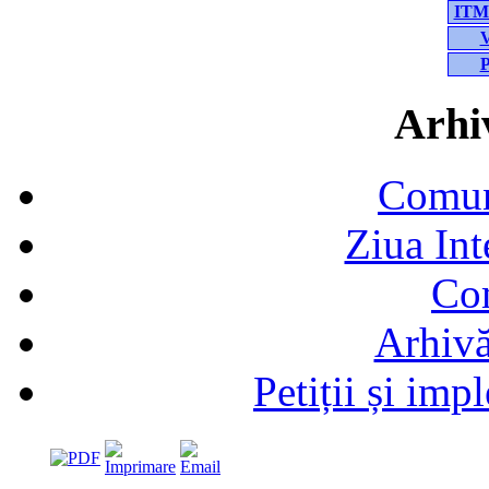
ITM-
V
P
Arhiv
Comun
Ziua In
Co
Arhivă
Petiții și im