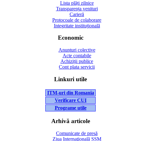
Lista plăți zilnice
Transparența venituri
Carieră
Protocoale de colaborare
Integritate instituțională
Economic
Anunţuri colective
Acte contabile
Achiziții publice
Cont plata servicii
Linkuri utile
ITM-uri din Romania
Verificare CUI
Programe utile
Arhivă articole
Comunicate de presă
Ziua Internaţională SSM