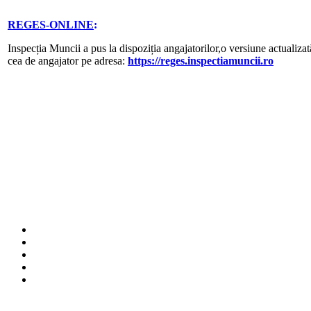
REGES-ONLINE
:
Inspecția Muncii a pus la dispoziția angajatorilor,o versiune actualizat
cea de angajator pe adresa:
https://reges.inspectiamuncii.ro