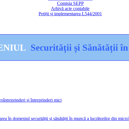
Comisia SEPP
Arhivă acte contabile
Petiții și implementarea L544/2001
MENIUL
Securității și Sănătății 
oîntreprinderi și întreprinderi mici
rea în domeniul securității și sănătății în muncă a lucrătorilor din microî