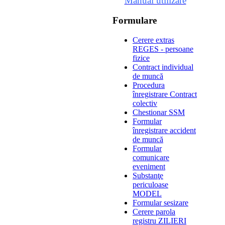
Manual utilizare
Formulare
Cerere extras
REGES - persoane
fizice
Contract individual
de muncă
Procedura
înregistrare Contract
colectiv
Chestionar SSM
Formular
înregistrare accident
de muncă
Formular
comunicare
eveniment
Substanţe
periculoase
MODEL
Formular sesizare
Cerere parola
registru ZILIERI