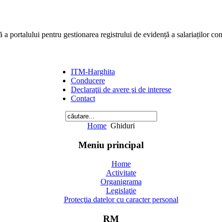
ă a portalului pentru gestionarea registrului de evidență a salariaților co
ITM-Harghita
Conducere
Declaraţii de avere şi de interese
Contact
Home
Ghiduri
Meniu principal
Home
Activitate
Organigrama
Legislaţie
Protecţia datelor cu caracter personal
RM