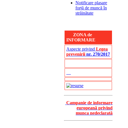
Notificare plasare
forță de muncă în
străinătate
ZONA de
INFORMARE
Aspecte privind
Legea
prevenirii
nr. 270/2017
Campanie de informare
europeană privind
munca nedeclarată