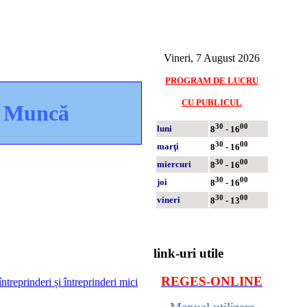
Vineri, 7 August 2026
PROGRAM DE LUCRU
CU PUBLICUL
în Muncă
30
00
luni
8
- 16
30
00
marţi
8
- 16
30
00
miercuri
8
- 16
30
00
joi
8
- 16
30
00
vineri
8
- 13
link-uri utile
REGES-ONLINE
ntreprinderi și întreprinderi mici