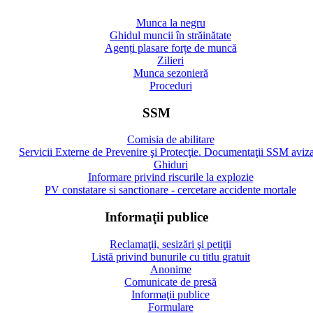
Munca la negru
Ghidul muncii în străinătate
Agenți plasare forțe de muncă
Zilieri
Munca sezonieră
Proceduri
SSM
Comisia de abilitare
Servicii Externe de Prevenire şi Protecţie. Documentaţii SSM aviz
Ghiduri
Informare privind riscurile la explozie
PV constatare si sanctionare - cercetare accidente mortale
Informaţii publice
Reclamaţii, sesizări şi petiţii
Listă privind bunurile cu titlu gratuit
Anonime
Comunicate de presă
Informaţii publice
Formulare