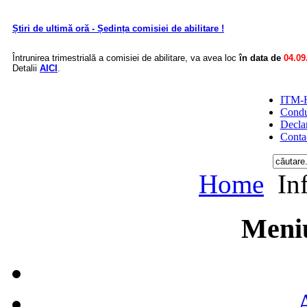
Știri de ultimă oră - Ședința comisiei de abilitare !
Întrunirea trimestrială a comisiei de abilitare, va avea loc
în data de
04.09
Detalii
AICI
.
ITM-H
Condu
Declar
Conta
Home
Inf
Meniu