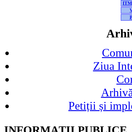
ITM-
V
P
Arhiv
Comun
Ziua In
Co
Arhivă
Petiții și im
INFORMAȚII PUBLICE