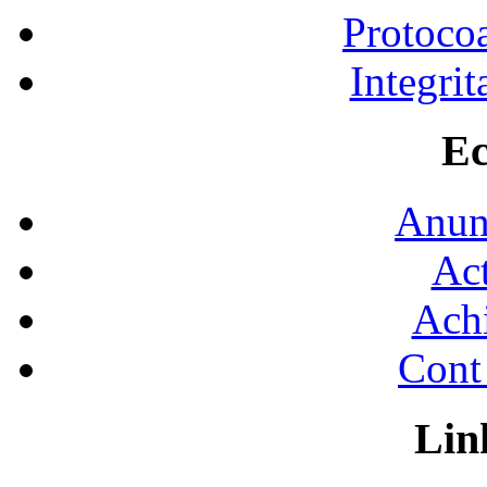
Protocoa
Integrit
Ec
Anunţ
Act
Achi
Cont 
Lin