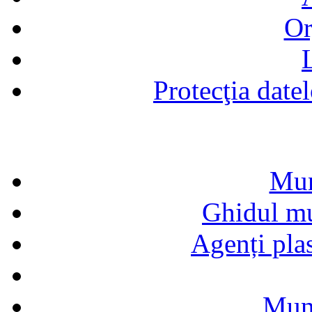
Or
Protecţia date
Mun
Ghidul mun
Agenți pla
Munc