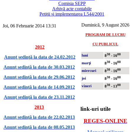
Comisia SEPP
Arhivă acte contabile
Petiții și implementarea L544/2001
Duminică, 9 August 2026
Joi, 06 Februarie 2014 13:31
PROGRAM DE LUCRU
CU PUBLICUL
2012
30
00
luni
8
- 16
Anunţ şedinţă la data de 24.02.2012
30
00
marţi
8
- 16
Anunţ sedinţă la data de 30.03.2012
30
00
miercuri
8
- 16
Anunţ sedinţă la data de 29.06.2012
30
00
joi
8
- 16
30
00
vineri
8
- 13
Anunţ sedinţă la data de 14.09.2012
Anunţ sedinţă la data de 23.11.2012
2013
link-uri utile
Anunţ sedinţă la data de 22.02.2013
REGES-ONLINE
Anunţ sedinţă la data de 08.05.2013