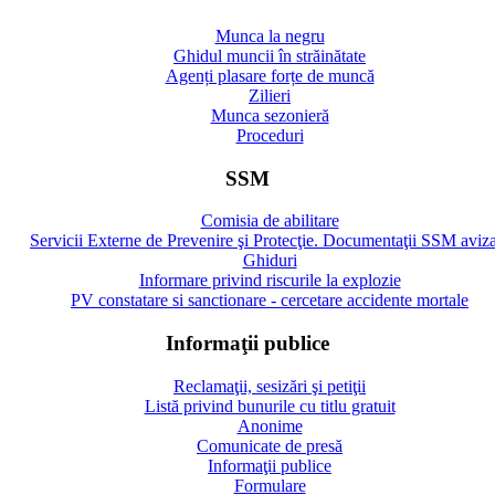
Munca la negru
Ghidul muncii în străinătate
Agenți plasare forțe de muncă
Zilieri
Munca sezonieră
Proceduri
SSM
Comisia de abilitare
Servicii Externe de Prevenire şi Protecţie. Documentaţii SSM aviz
Ghiduri
Informare privind riscurile la explozie
PV constatare si sanctionare - cercetare accidente mortale
Informaţii publice
Reclamaţii, sesizări şi petiţii
Listă privind bunurile cu titlu gratuit
Anonime
Comunicate de presă
Informaţii publice
Formulare