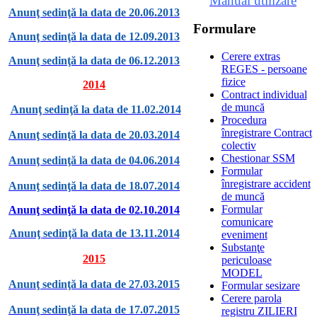
Manual utilizare
Anunţ sedinţă la data de 20.06.2013
Formulare
Anunţ sedinţă la data de 12.09.2013
Cerere extras
Anunţ sedinţă la data de 06.12.2013
REGES - persoane
fizice
2014
Contract individual
de muncă
Anunţ sedinţă la data de 11.02.2014
Procedura
înregistrare Contract
Anunţ sedinţă la data de 20.03.2014
colectiv
Chestionar SSM
Anunţ sedinţă la data de 04.06.2014
Formular
înregistrare accident
Anunţ sedinţă la data de 18.07.2014
de muncă
Formular
Anunţ sedinţă la data de 02.10.2014
comunicare
Anunţ sedinţă la data de 13.11.2014
eveniment
Substanţe
2015
periculoase
MODEL
Anunţ sedinţă la data de 27.03.2015
Formular sesizare
Cerere parola
Anunţ sedinţă la data de 17.07.2015
registru ZILIERI