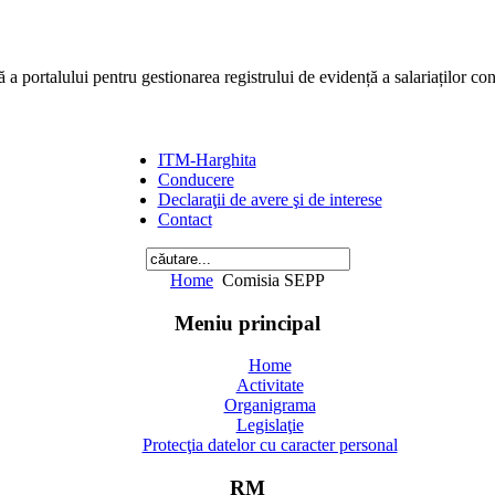
ă a portalului pentru gestionarea registrului de evidență a salariaților co
ITM-Harghita
Conducere
Declaraţii de avere şi de interese
Contact
Home
Comisia SEPP
Meniu principal
Home
Activitate
Organigrama
Legislaţie
Protecţia datelor cu caracter personal
RM