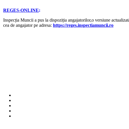
REGES-ONLINE
:
Inspecția Muncii a pus la dispoziția angajatorilor,o versiune actualizat
cea de angajator pe adresa:
https://reges.inspectiamuncii.ro