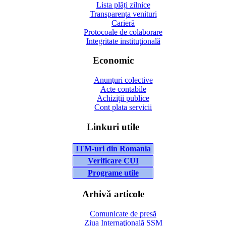
Lista plăți zilnice
Transparența venituri
Carieră
Protocoale de colaborare
Integritate instituțională
Economic
Anunţuri colective
Acte contabile
Achiziții publice
Cont plata servicii
Linkuri utile
ITM-uri din Romania
Verificare CUI
Programe utile
Arhivă articole
Comunicate de presă
Ziua Internaţională SSM