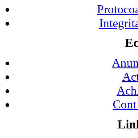
Protocoa
Integrit
Ec
Anunţ
Act
Achi
Cont 
Lin