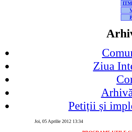
ITM-
V
P
Arhiv
Comun
Ziua In
Co
Arhivă
Petiții și im
Joi, 05 Aprilie 2012 13:34