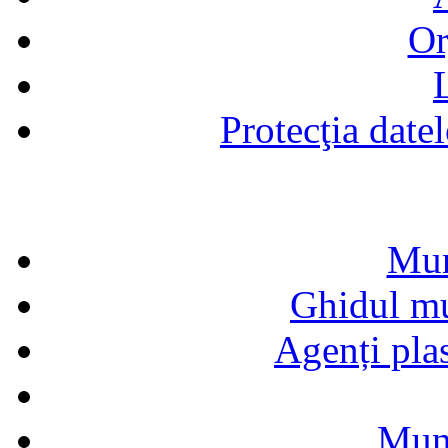
Or
Protecţia date
Mun
Ghidul mun
Agenți pla
Munc