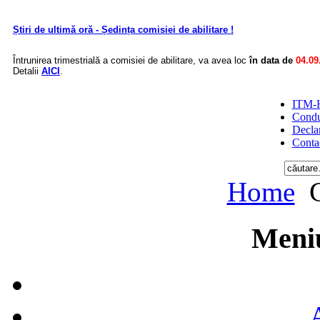
Știri de ultimă oră - Ședința comisiei de abilitare !
Întrunirea trimestrială a comisiei de abilitare, va avea loc
în data de
04.09
Detalii
AICI
.
ITM-H
Condu
Declar
Conta
Home
C
Meniu